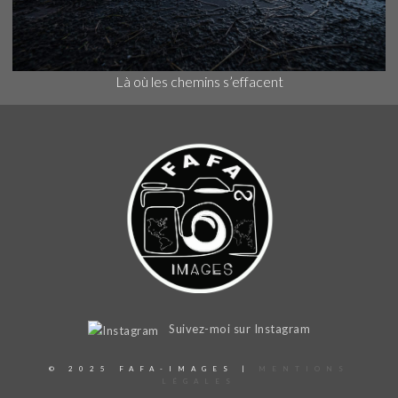
Là où les chemins s’effacent
Suivez-moi sur Instagram
© 2025 FAFA-IMAGES |
MENTIONS
LÉGALES