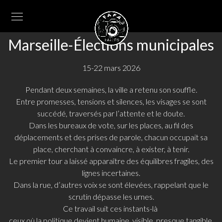
Marseille-Élections municipales
15-22 mars 2026
Pendant deux semaines, la ville a retenu son souffle.
Entre promesses, tensions et silences, les visages se sont
succédé, traversés par l’attente et le doute.
Dans les bureaux de vote, sur les places, au fil des
déplacements et des prises de parole, chacun occupait sa
place, cherchant à convaincre, à exister, à tenir.
Le premier tour a laissé apparaître des équilibres fragiles, des
lignes incertaines.
Dans la rue, d’autres voix se sont élevées, rappelant que le
scrutin dépasse les urnes.
Ce travail suit ces instants-là
ceux où la politique devient humaine, visible, presque tangible.